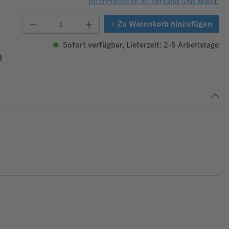
Informationen zu Versand und MwSt.
Produkt Anzahl: Gib den gewünschten W
Zu Warenkorb hinzufügen
Sofort verfügbar, Lieferzeit: 2-5 Arbeitstage
0