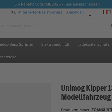
5% Rabatt! Code: MB2026 • Sale ausgeschlossen
Mitarbeiter-Registrierung
Anmelden
edes-Benz Sprinter
Elektromobilität
Ladekantenschutz
rsatzteile
Unimog Kipper 1
Modellfahrzeug
Produktnummer:
ZQANXUNI