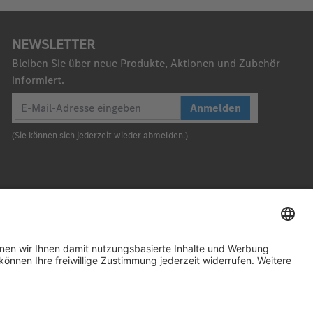
NEWSLETTER
Bleiben Sie über neue Produkte, Aktionen und Zubehör
informiert.
Anmelden
(Sie können sich jederzeit wieder abmelden.)
Nach oben
2026. Daimler Truck AG. Alle Rechte vorbehalten (Anbieter)
atenschutz
Widerrufsbelehrung
Rechtliche Hinweise