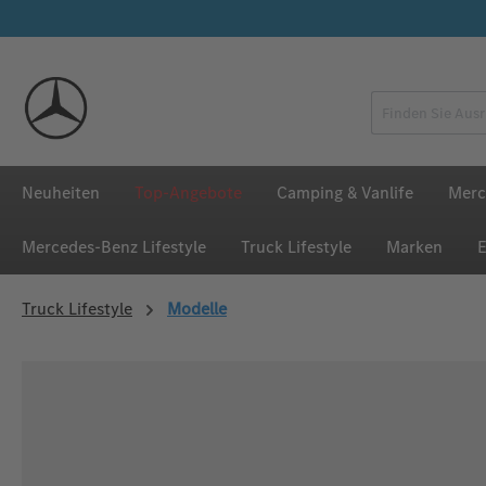
 Hauptinhalt springen
Zur Suche springen
Zur Hauptnavigation springen
Neuheiten
Top-Angebote
Camping & Vanlife
Merc
Mercedes‑Benz Lifestyle
Truck Lifestyle
Marken
E
Truck Lifestyle
Modelle
Bildergalerie überspringen