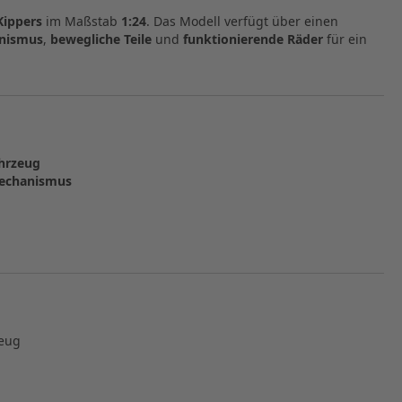
ippers
im Maßstab
1:24
. Das Modell verfügt über einen
anismus
,
bewegliche Teile
und
funktionierende Räder
für ein
hrzeug
mechanismus
eug