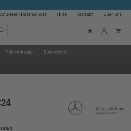
Anbieter
Datenschutz
Hilfe
Kontakt
Über uns
Du hast 0 Produkt
Fahrradträger
Busvorzelte
:24
L0060