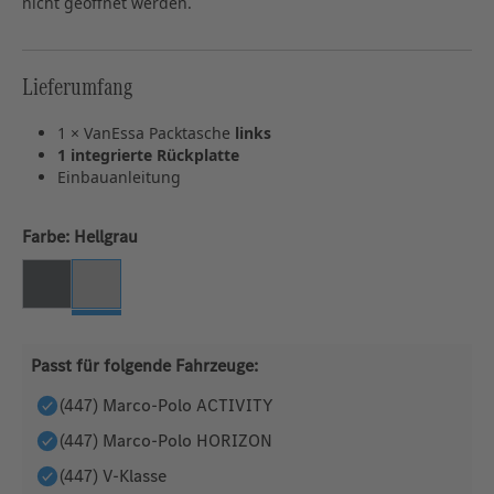
nicht geöffnet werden.
Lieferumfang
1 × VanEssa Packtasche
links
1 integrierte Rückplatte
Einbauanleitung
auswählen
Farbe:
Hellgrau
Anthrazit
Hellgrau
Passt für folgende Fahrzeuge:
(447) Marco-Polo ACTIVITY
(447) Marco-Polo HORIZON
(447) V-Klasse