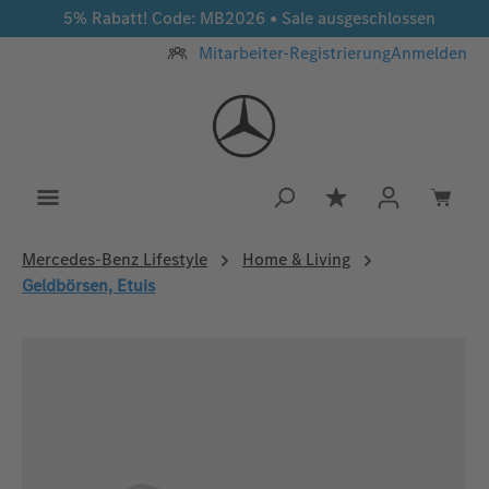
5% Rabatt! Code: MB2026 • Sale ausgeschlossen
Zum Hauptinhalt springen
Mitarbeiter-Registrierung
Anmelden
Du hast 0 Produkt
Mercedes‑Benz Lifestyle
Home & Living
Geldbörsen, Etuis
Bildergalerie überspringen