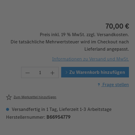
70,00 €
Preis inkl. 19 % MwSt. zzgl. Versandkosten.
Die tatsächliche Mehrwertsteuer wird im Checkout nach
Lieferland angepasst.
Informationen zu Versand und MwSt.
Produkt Anzahl: Gib den gewünschten We
Zu Warenkorb hinzufügen
Frage stellen
Zum Merkzettel hinzufügen
Versandfertig in 1 Tag, Lieferzeit 1-3 Arbeitstage
Herstellernummer:
B66954779