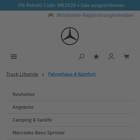
5% Rabatt! Code: MB2026 • Sale ausgeschlossen
Zum Hauptinhalt springen
Mitarbeiter-Registrierung
Anmelden
Du hast 0 Produkt
Truck Lifestyle
Fahrerhaus & Komfort
Neuheiten
Angebote
Camping & Vanlife
Mercedes-Benz Sprinter