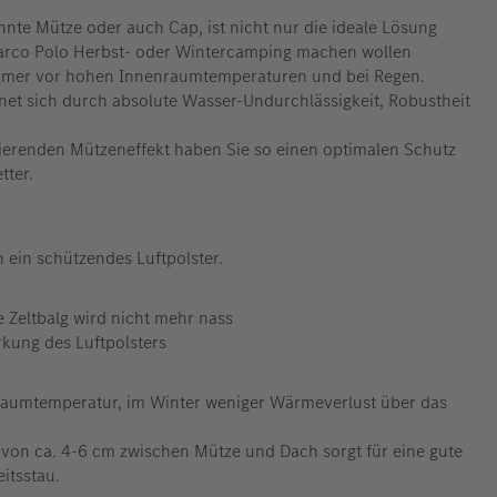
nte Mütze oder auch Cap, ist nicht nur die ideale Lösung
arco Polo Herbst- oder Wintercamping machen wollen
mmer vor hohen Innenraumtemperaturen und bei Regen.
hnet sich durch absolute Wasser-Undurchlässigkeit, Robustheit
ierenden Mützeneffekt haben Sie so einen optimalen Schutz
tter.
 ein schützendes Luftpolster.
te Zeltbalg wird nicht mehr nass
irkung des Luftpolsters
aumtemperatur, im Winter weniger Wärmeverlust über das
 von ca. 4-6 cm zwischen Mütze und Dach sorgt für eine gute
itsstau.