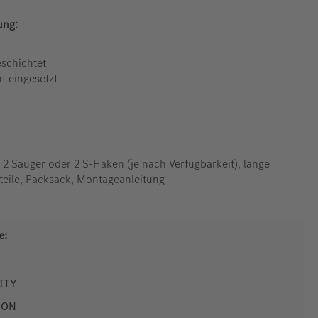
ung:
eschichtet
t eingesetzt
 2 Sauger oder 2 S-Haken (je nach Verfügbarkeit), lange
eile, Packsack, Montageanleitung
e:
VITY
ZON