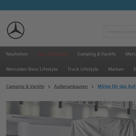
 Hauptinhalt springen
Zur Suche springen
Zur Hauptnavigation springen
Neuheiten
Top-Angebote
Camping & Vanlife
Merc
Mercedes‑Benz Lifestyle
Truck Lifestyle
Marken
E
Camping & Vanlife
Außenanbauten
Mütze für das Auf
Bildergalerie überspringen