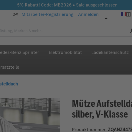
5% Rabatt! Code: MB2026 • Sale ausgeschlossen
Mitarbeiter-Registrierung
Anmelden
edes-Benz Sprinter
Elektromobilität
Ladekantenschutz
rsatzteile
stelldach
Mütze Aufstellda
silber, V-Klasse
Produktnummer:
ZQANZ447