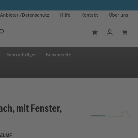
Anbieter
Datenschutz
Hilfe
Kontakt
Über uns
Du hast 0 Produkt
Fahrradträger
Busvorzelte
ch, mit Fenster,
SILMF