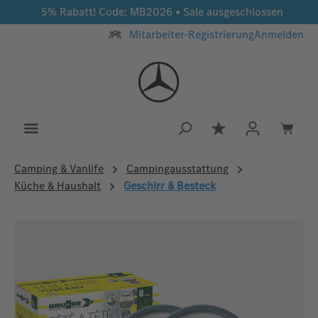
5% Rabatt! Code: MB2026 • Sale ausgeschlossen
Zum Hauptinhalt springen
Mitarbeiter-Registrierung
Anmelden
Du hast 0 Produkt
Camping & Vanlife
Campingausstattung
Küche & Haushalt
Geschirr & Besteck
Bildergalerie überspringen