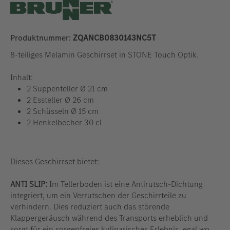
Produktnummer:
ZQANCB0830143NC5T
8-teiliges Melamin Geschirrset in STONE Touch Optik.
Inhalt:
2 Suppenteller Ø 21 cm
2 Essteller Ø 26 cm
2 Schüsseln Ø 15 cm
2 Henkelbecher 30 cl
Dieses Geschirrset bietet:
ANTI SLIP:
Im Tellerboden ist eine Antirutsch-Dichtung
integriert, um ein Verrutschen der Geschirrteile zu
verhindern. Dies reduziert auch das störende
Klappergeräusch während des Transports erheblich und
sorgt für ein sorgenfreies kulinarisches Erlebnis, egal wo