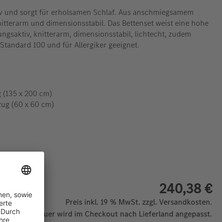
iv und sorgt für erholsamen Schlaf. Aus anschmiegsamem
itterarm und dimensionsstabil. Das Bettenset weist eine hohe
ungsaktiv, knitterarm, dimensionsstabil, lichtecht, zudem
Standard 100 und für Allergiker geeignet.
 (135 x 200 cm)
zug (60 x 60 cm)
240,38 €
Preis inkl. 19 % MwSt. zzgl. Versandkosten.
 Mehrwertsteuer wird im Checkout nach Lieferland angepasst.