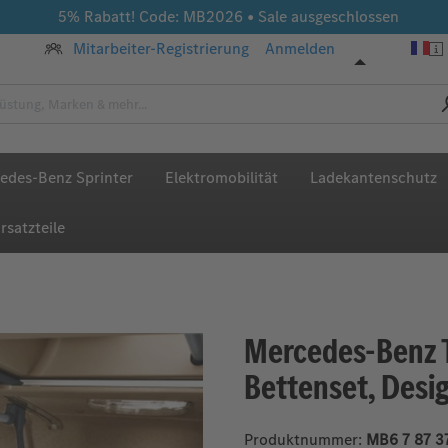
5% Rabatt! Code: MB2026 • Sale ausgeschlossen
Mitarbeiter-Registrierung
Anmelden
edes-Benz Sprinter
Elektromobilität
Ladekantenschutz
rsatzteile
Mercedes-Benz 
Bettenset, Desi
Produktnummer:
MB6 7 87 3