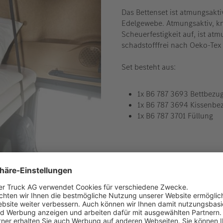
Das Bettenset ist atmungsakt
Edelgewebe. Atmungsaktiv, kn
Scheuerfestigkeit auf, ist atm
schadstofffrei nach Oeko-Tex 
Set besteht aus:
1x B6 787 3693 Bettbezug
1x B6 787 3694 Kissenbe
1x B6 787 3701 Füllung
Die tatsächliche