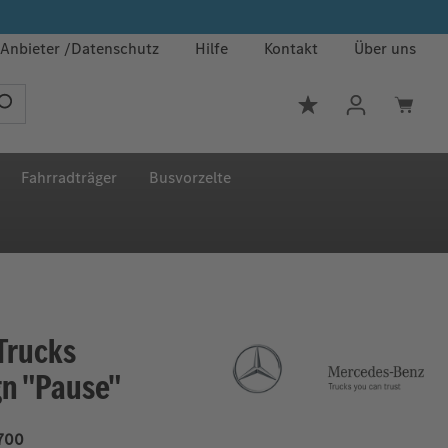
Anbieter
Datenschutz
Hilfe
Kontakt
Über uns
Du hast 0 Produkt
Fahrradträger
Busvorzelte
Trucks
gn "Pause"
700