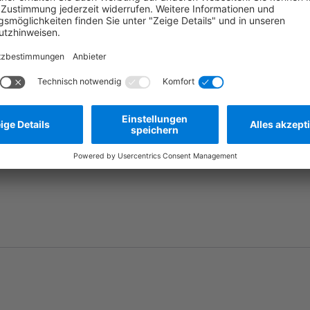
Frage stellen
Zum Merkzettel hinzufügen
Herstellernummer:
B678737