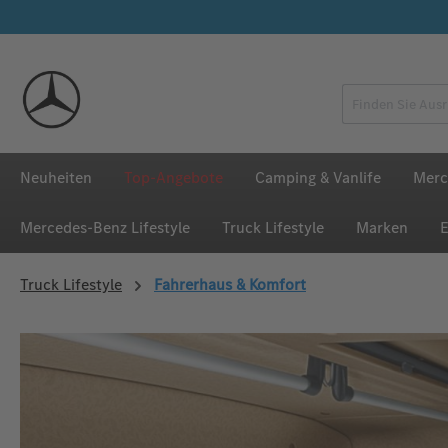
 Hauptinhalt springen
Zur Suche springen
Zur Hauptnavigation springen
Neuheiten
Top-Angebote
Camping & Vanlife
Merc
Mercedes‑Benz Lifestyle
Truck Lifestyle
Marken
E
Truck Lifestyle
Fahrerhaus & Komfort
Bildergalerie überspringen