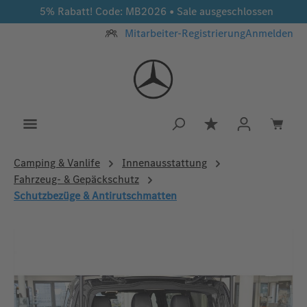
5% Rabatt! Code: MB2026 • Sale ausgeschlossen
Zum Hauptinhalt springen
Mitarbeiter-Registrierung
Anmelden
Du hast 0 Produkt
Camping & Vanlife
Innenausstattung
Fahrzeug- & Gepäckschutz
Schutzbezüge & Antirutschmatten
Bildergalerie überspringen