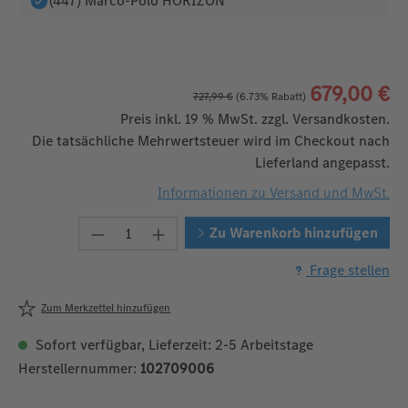
(447) Marco-Polo HORIZON
679,00 €
727,99 €
(6.73% Rabatt)
Preis inkl. 19 % MwSt. zzgl. Versandkosten.
Die tatsächliche Mehrwertsteuer wird im Checkout nach
Lieferland angepasst.
Informationen zu Versand und MwSt.
Produkt Anzahl: Gib den gewünschten W
Zu Warenkorb hinzufügen
Frage stellen
Zum Merkzettel hinzufügen
Sofort verfügbar, Lieferzeit: 2-5 Arbeitstage
Herstellernummer:
102709006