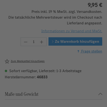
9,95 €
Preis inkl. 19 % MwSt. zzgl. Versandkosten.
Die tatsächliche Mehrwertsteuer wird im Checkout nach
Lieferland angepasst.
Informationen zu Versand und MwSt.
Produkt Anzahl: Gib den gewünschten W
Zu Warenkorb hinzufügen
Frage stellen
Zum Merkzettel hinzufügen
Sofort verfügbar, Lieferzeit: 1-3 Arbeitstage
Herstellernummer:
46833
Maße und Gewicht