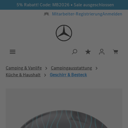
5% Rabatt! Code: MB2026 • Sale ausgeschlossen
Zum Hauptinhalt springen
Mitarbeiter-Registrierung
Anmelden
Du hast 0 Produkt
Camping & Vanlife
Campingausstattung
Küche & Haushalt
Geschirr & Besteck
Bildergalerie überspringen