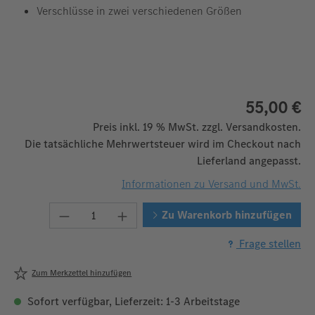
Verschlüsse in zwei verschiedenen Größen
55,00 €
Preis inkl. 19 % MwSt. zzgl. Versandkosten.
Die tatsächliche Mehrwertsteuer wird im Checkout nach
Lieferland angepasst.
Informationen zu Versand und MwSt.
Produkt Anzahl: Gib den gewünschten We
Zu Warenkorb hinzufügen
Frage stellen
Zum Merkzettel hinzufügen
Sofort verfügbar, Lieferzeit: 1-3 Arbeitstage