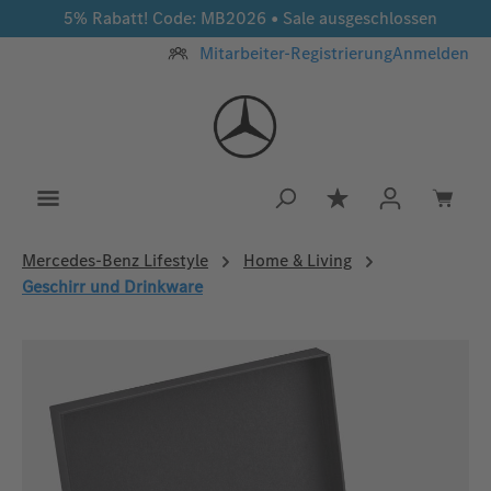
5% Rabatt! Code: MB2026 • Sale ausgeschlossen
Zum Hauptinhalt springen
Mitarbeiter-Registrierung
Anmelden
Du hast 0 Produkt
Mercedes‑Benz Lifestyle
Home & Living
Geschirr und Drinkware
Bildergalerie überspringen