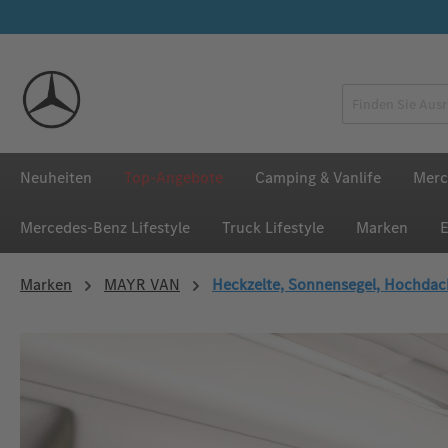
 Hauptinhalt springen
Zur Suche springen
Zur Hauptnavigation springen
Neuheiten
Top-Angebote
Camping & Vanlife
Merc
Mercedes‑Benz Lifestyle
Truck Lifestyle
Marken
E
Marken
MAYR VAN
Heckzelte, Sonnensegel, Hochdac
Bildergalerie überspringen