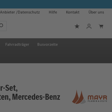
Anbieter
Datenschutz
Hilfe
Kontakt
Über uns
Du hast 0 Produkt
Fahrradträger
Busvorzelte
r-Set,
ten, Mercedes-Benz