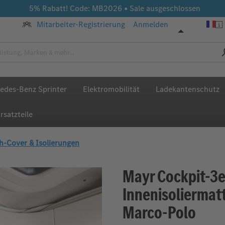
5% Rabatt! Code: MB2026 • Sale ausgeschlossen
Mitarbeiter-Registrierung
Anmelden
edes-Benz Sprinter
Elektromobilität
Ladekantenschutz
rsatzteile
h-Cover & Isolierungen
Mayr Cockpit-3e
Innenisoliermat
Marco-Polo