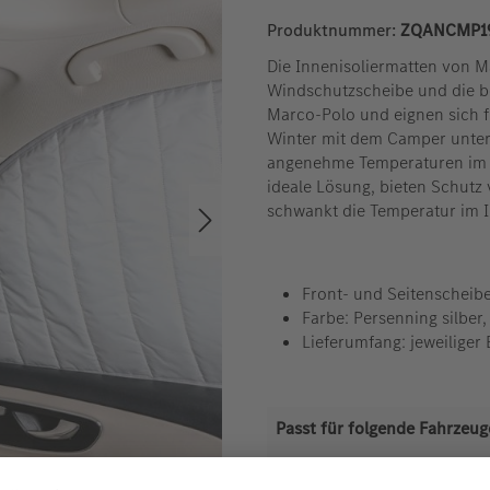
Produktnummer:
ZQANCMP1
Die Innenisoliermatten von Ma
Windschutzscheibe und die b
Marco-Polo und eignen sich f
Winter mit dem Camper unterw
angenehme Temperaturen im F
ideale Lösung, bieten Schutz 
schwankt die Temperatur im 
Front- und Seitenscheib
Farbe: Persenning silber, 
Lieferumfang: jeweiliger
Passt für folgende Fahrzeug
(447) Marco-Polo