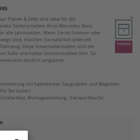
985
yr Planen & Zelte sind ideal für die
eiden Seitenscheiben Ihres Mercedes-Benz
ür alle Jahreszeiten. Wenn Sie im Sommer oder
egs sind, möchten Sie natürlich jederzeit
ahrzeug. Diese Innenisoliermatten sind die
vor Kälte und halten Sonnenstrahlen fern. So
Innenraum deutlich langsamer.
enisolierung mit haltestarken Saugnäpfen und Magneten
PU-Tex isoliert
 Einzelartikel, Montageanleitung, Transporttasche
e: