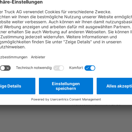
(447) Marco-Polo ACTI
(447) Marco-Polo HORI
Die tatsächliche
Frage stellen
Zum Merkzettel hinzufügen
Herstellernummer:
1985