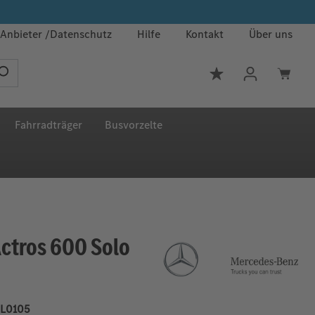
Anbieter
Datenschutz
Hilfe
Kontakt
Über uns
Du hast 0 Produkt
Fahrradträger
Busvorzelte
Actros 600 Solo
L0105