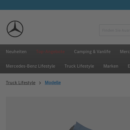
 Hauptinhalt springen
Zur Suche springen
Zur Hauptnavigation springen
Neuheiten
Top-Angebote
Camping & Vanlife
Merc
Mercedes‑Benz Lifestyle
Truck Lifestyle
Marken
E
Truck Lifestyle
Modelle
Bildergalerie überspringen