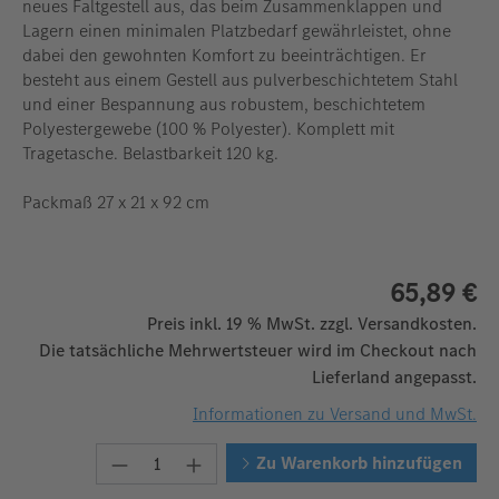
neues Faltgestell aus, das beim Zusammenklappen und
Lagern einen minimalen Platzbedarf gewährleistet, ohne
dabei den gewohnten Komfort zu beeinträchtigen. Er
besteht aus einem Gestell aus pulverbeschichtetem Stahl
und einer Bespannung aus robustem, beschichtetem
Polyestergewebe (100 % Polyester). Komplett mit
Tragetasche. Belastbarkeit 120 kg.
Packmaß 27 x 21 x 92 cm
65,89 €
Preis inkl. 19 % MwSt. zzgl. Versandkosten.
Die tatsächliche Mehrwertsteuer wird im Checkout nach
Lieferland angepasst.
Informationen zu Versand und MwSt.
Produkt Anzahl: Gib den gewünschten W
Zu Warenkorb hinzufügen