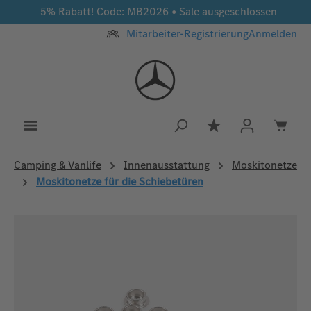
5% Rabatt! Code: MB2026 • Sale ausgeschlossen
Zum Hauptinhalt springen
Mitarbeiter-Registrierung
Anmelden
Du hast 0 Produkt
Camping & Vanlife
Innenausstattung
Moskitonetze
Moskitonetze für die Schiebetüren
Bildergalerie überspringen