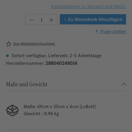
Informationen zu Versand und MwSt.
Produkt Anzahl: Gib den gewünschten W
Zu Warenkorb hinzufügen
Frage stellen
Zum Merkzettel hinzufügen
Sofort verfügbar, Lieferzeit: 2-5 Arbeitstage
Herstellernummer:
288040248014
Maße und Gewicht
Maße:
49cm x 35cm x 4cm (LxBxH)
Gewicht
: 0.96 kg