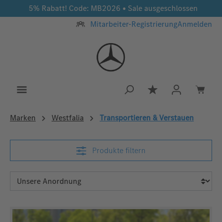
5% Rabatt! Code: MB2026 • Sale ausgeschlossen
Zum Hauptinhalt springen
Mitarbeiter-Registrierung
Anmelden
Du hast 0 Produkt
Marken
Westfalia
Transportieren & Verstauen
Produkte filtern