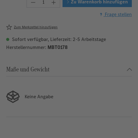
Produkt Anzahl: Gib den gewünschten W
Zu Warenkorb hinzufügen
Frage stellen
Zum Merkzettel hinzufügen
Sofort verfügbar, Lieferzeit: 2-5 Arbeitstage
Herstellernummer:
MBT0178
Maße und Gewicht
Keine Angabe