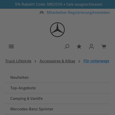
5% Rabatt! Code: MB2026 • Sale ausgeschlossen
Zum Hauptinhalt springen
Mitarbeiter-Registrierung
Anmelden
Du hast 0 Produkt
Truck Lifestyle
Accessoires & Alltag
Für unterwegs
Neuheiten
Top-Angebote
Camping & Vanlife
Mercedes-Benz Sprinter