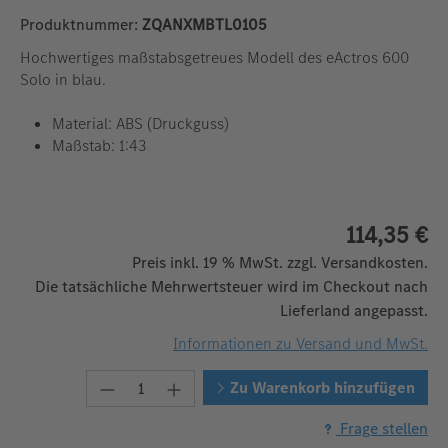
Produktnummer:
ZQANXMBTL0105
Hochwertiges maßstabsgetreues Modell des eActros 600
Solo in blau.
Material: ABS (Druckguss)
Maßstab: 1:43
114,35 €
Preis inkl. 19 % MwSt. zzgl. Versandkosten.
Die tatsächliche Mehrwertsteuer wird im Checkout nach
Lieferland angepasst.
Informationen zu Versand und MwSt.
Produkt Anzahl: Gib den gewünschten W
Zu Warenkorb hinzufügen
Frage stellen