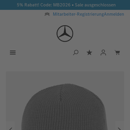
5% Rabatt! Code: MB2026 • Sale ausgeschlossen
Zum Hauptinhalt springen
Mitarbeiter-Registrierung
Anmelden
Du hast 0 Produkt
Bildergalerie überspringen