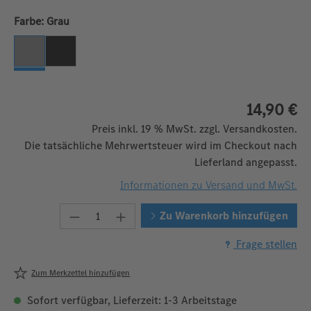
auswählen
Farbe:
Grau
Grau
Schwarz
14,90 €
Preis inkl. 19 % MwSt. zzgl. Versandkosten.
Die tatsächliche Mehrwertsteuer wird im Checkout nach
Lieferland angepasst.
Informationen zu Versand und MwSt.
Produkt Anzahl: Gib den gewünschten W
Zu Warenkorb hinzufügen
Frage stellen
Zum Merkzettel hinzufügen
Sofort verfügbar, Lieferzeit: 1-3 Arbeitstage