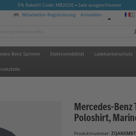
5% Rabatt! Code: MB2026 • Sale ausgeschlossen
Mitarbeiter-Registrierung
Anmelden
edes-Benz Sprinter
Elektromobilität
Ladekantenschutz
rsatzteile
Mercedes-Benz 
Poloshirt, Mari
Produktnummer:
ZQANXMBT