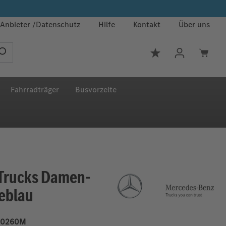
Anbieter
Datenschutz
Hilfe
Kontakt
Über uns
Du hast 0 Produkt
Fahrradträger
Busvorzelte
Trucks Damen-
neblau
0260M