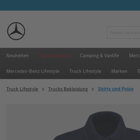
 Hauptinhalt springen
Zur Suche springen
Zur Hauptnavigation springen
Neuheiten
Top-Angebote
Camping & Vanlife
Merc
Mercedes‑Benz Lifestyle
Truck Lifestyle
Marken
E
Truck Lifestyle
Trucks Bekleidung
Shirts und Polos
Bildergalerie überspringen