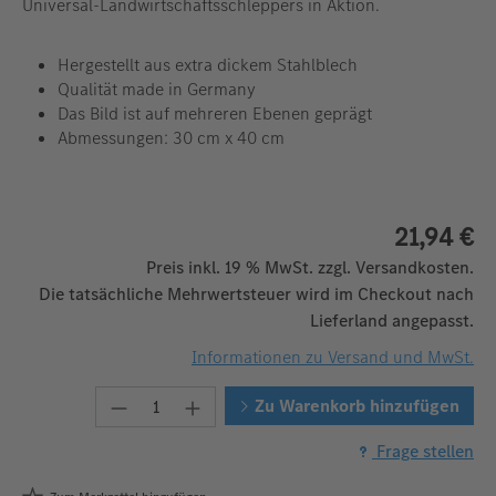
Universal-Landwirtschaftsschleppers in Aktion.
Hergestellt aus extra dickem Stahlblech
Qualität made in Germany
Das Bild ist auf mehreren Ebenen geprägt
Abmessungen: 30 cm x 40 cm
21,94 €
Preis inkl. 19 % MwSt. zzgl. Versandkosten.
Die tatsächliche Mehrwertsteuer wird im Checkout nach
Lieferland angepasst.
Informationen zu Versand und MwSt.
Produkt Anzahl: Gib den gewünschten W
Zu Warenkorb hinzufügen
Frage stellen