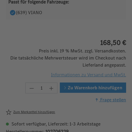
Passt für folgende Fahrzeuge:
(639) VIANO
168,50 €
Preis inkl. 19 % MwSt. zzgl. Versandkosten.
Die tatsächliche Mehrwertsteuer wird im Checkout nach
Lieferland angepasst.
Informationen zu Versand und MwSt.
Produkt Anzahl: Gib den gewünschten W
Zu Warenkorb hinzufügen
Frage stellen
Zum Merkzettel hinzufügen
Sofort verfügbar, Lieferzeit: 1-3 Arbeitstage
Herstellernummer:
102706229