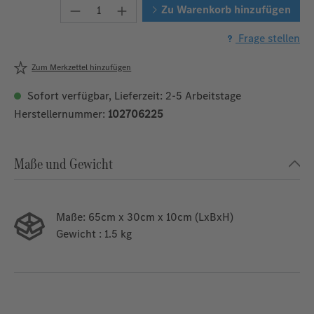
Produkt Anzahl: Gib den gewünschten W
Zu Warenkorb hinzufügen
Frage stellen
Zum Merkzettel hinzufügen
Sofort verfügbar, Lieferzeit: 2-5 Arbeitstage
Herstellernummer:
102706225
Maße und Gewicht
Maße:
65cm x 30cm x 10cm (LxBxH)
Gewicht
: 1.5 kg