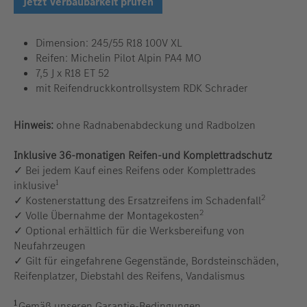
Jetzt Verbaubarkeit prüfen
Dimension: 245/55 R18 100V XL
Reifen: Michelin Pilot Alpin PA4 MO
7,5 J x R18 ET 52
mit Reifendruckkontrollsystem RDK Schrader
Hinweis:
ohne Radnabenabdeckung und Radbolzen
Inklusive 36-monatigen Reifen-und Komplettradschutz
✓ Bei jedem Kauf eines Reifens oder Komplettrades
1
inklusive
2
✓ Kostenerstattung des Ersatzreifens im Schadenfall
2
✓ Volle Übernahme der Montagekosten
✓ Optional erhältlich für die Werksbereifung von
Neufahrzeugen
✓ Gilt für eingefahrene Gegenstände, Bordsteinschäden,
Reifenplatzer, Diebstahl des Reifens, Vandalismus
1
Gemäß unseren Garantie-Bedingungen.