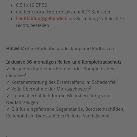
6,5 J x 16 ET 52
mit Reifendruckkontrollsystem RDK Schrader
Laufrichtungsgebunden:
bei Bestellung 2x links & 2x
rechts bestellen
Hinweis:
ohne Radnabenabdeckung und Radbolzen
Inklusive 36-monatigen Reifen-und Komplettradschutz
✓ Bei jedem Kauf eines Reifens oder Komplettrades
1
inklusive
2
✓ Kostenerstattung des Ersatzreifens im Schadenfall
2
✓ Volle Übernahme der Montagekosten
✓ Optional erhältlich für die Werksbereifung von
Neufahrzeugen
✓ Gilt für eingefahrene Gegenstände, Bordsteinschäden,
Reifenplatzer, Diebstahl des Reifens, Vandalismus