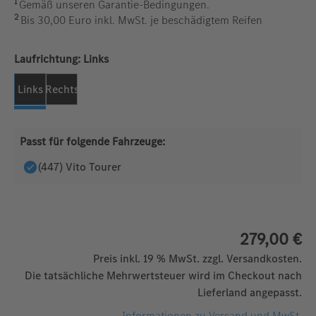
1
Gemäß unseren Garantie-Bedingungen.
2
Bis 30,00 Euro inkl. MwSt. je beschädigtem Reifen
auswählen
Laufrichtung:
Links
Links
Rechts
Passt für folgende Fahrzeuge:
(447) Vito Tourer
279,00 €
Preis inkl. 19 % MwSt. zzgl. Versandkosten.
Die tatsächliche Mehrwertsteuer wird im Checkout nach
Lieferland angepasst.
Informationen zu Versand und MwSt.