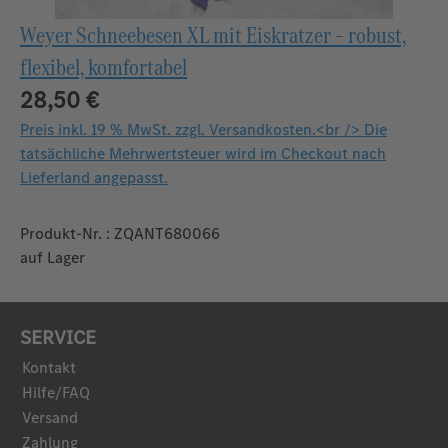
Weyer Schneebesen XL mit Eiskratzer – robust,
flexibel, komfortabel
28,50 €
Preis inkl. 19 % MwSt. zzgl. Versandkosten.<br /> Die
tatsächliche Mehrwertsteuer wird im Checkout nach
Lieferland angepasst.
Produkt-Nr. : ZQANT680066
auf Lager
SERVICE
Kontakt
Hilfe/FAQ
Versand
Zahlung