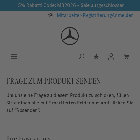
5% Rabatt! Code: MB2026 • Sale ausgeschlossen
Zum Hauptinhalt springen
Mitarbeiter-Registrierung
Anmelden
Du hast 0 Produkt
FRAGE ZUM PRODUKT SENDEN
Um uns eine Frage zu diesem Produkt zu schicken, füllen
Sie einfach alle mit * markierten Felder aus und klicken Sie
auf "Absenden".
Ihre Frage an uns