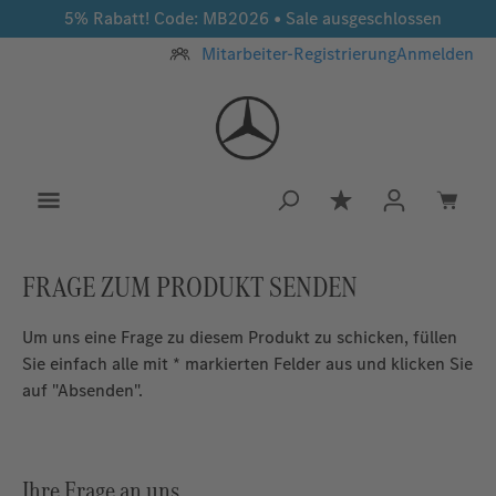
5% Rabatt! Code: MB2026 • Sale ausgeschlossen
Zum Hauptinhalt springen
Mitarbeiter-Registrierung
Anmelden
Du hast 0 Produkt
FRAGE ZUM PRODUKT SENDEN
Um uns eine Frage zu diesem Produkt zu schicken, füllen
Sie einfach alle mit * markierten Felder aus und klicken Sie
auf "Absenden".
Ihre Frage an uns