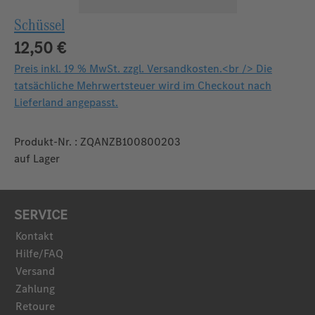
Schüssel
12,50 €
Preis inkl. 19 % MwSt. zzgl. Versandkosten.<br /> Die
tatsächliche Mehrwertsteuer wird im Checkout nach
Lieferland angepasst.
Produkt-Nr. : ZQANZB100800203
auf Lager
SERVICE
Kontakt
Hilfe/FAQ
Versand
Zahlung
Retoure