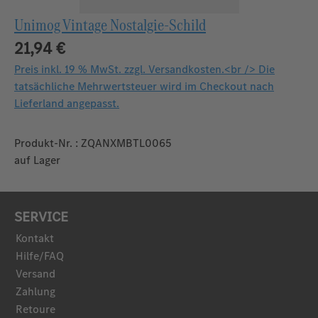
Unimog Vintage Nostalgie-Schild
21,94 €
Preis inkl. 19 % MwSt. zzgl. Versandkosten.<br /> Die
tatsächliche Mehrwertsteuer wird im Checkout nach
Lieferland angepasst.
Produkt-Nr. : ZQANXMBTL0065
auf Lager
SERVICE
Kontakt
Hilfe/FAQ
Versand
Zahlung
Retoure