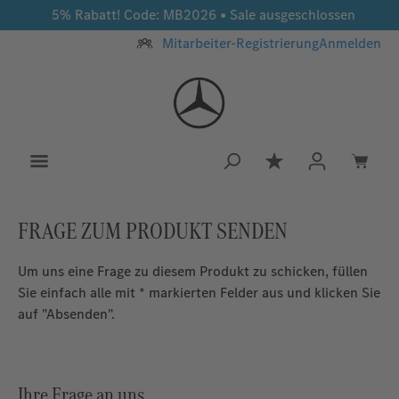
5% Rabatt! Code: MB2026 • Sale ausgeschlossen
Zum Hauptinhalt springen
Mitarbeiter-Registrierung
Anmelden
Du hast 0 Produkt
FRAGE ZUM PRODUKT SENDEN
Um uns eine Frage zu diesem Produkt zu schicken, füllen
Sie einfach alle mit * markierten Felder aus und klicken Sie
auf "Absenden".
Ihre Frage an uns