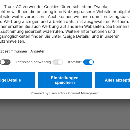
Die tatsächliche
Frage stellen
Zum Merkzettel hinzufügen
Herstellernummer:
2110320