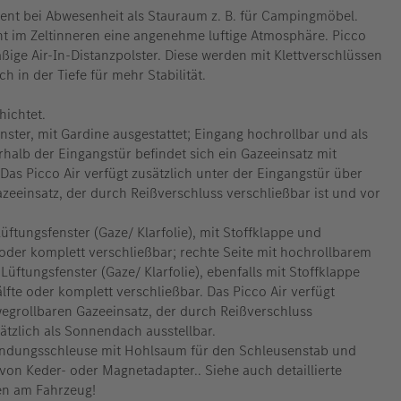
dient bei Abwesenheit als Stauraum z. B. für Campingmöbel.
teht im Zeltinneren eine angenehme luftige Atmosphäre. Picco
mäßige Air-In-Distanzpolster. Diese werden mit Klettverschlüssen
 in der Tiefe für mehr Stabilität.
hichtet.
nster, mit Gardine ausgestattet; Eingang hochrollbar und als
halb der Eingangstür befindet sich ein Gazeeinsatz mit
Das Picco Air verfügt zusätzlich unter der Eingangstür über
azeeinsatz, der durch Reißverschluss verschließbar ist und vor
üftungsfenster (Gaze/ Klarfolie), mit Stoffklappe und
 oder komplett verschließbar; rechte Seite mit hochrollbarem
üftungsfenster (Gaze/ Klarfolie), ebenfalls mit Stoffklappe
lfte oder komplett verschließbar. Das Picco Air verfügt
wegrollbaren Gazeeinsatz, der durch Reißverschluss
sätzlich als Sonnendach ausstellbar.
indungsschleuse mit Hohlsaum für den Schleusenstab und
von Keder- oder Magnetadapter.. Siehe auch detaillierte
en am Fahrzeug!