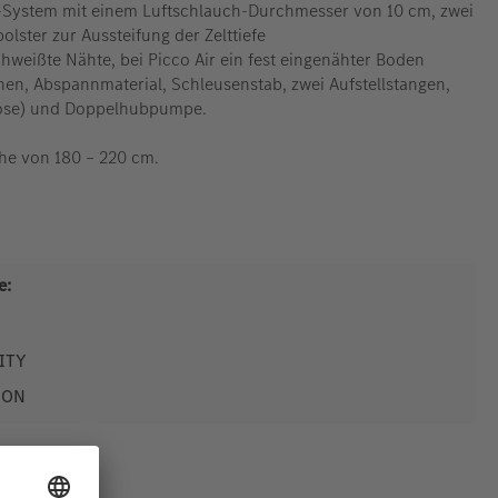
In-System mit einem Luftschlauch-Durchmesser von 10 cm, zwei
olster zur Aussteifung der Zelttiefe
chweißte Nähte, bei Picco Air ein fest eingenähter Boden
nen, Abspannmaterial, Schleusenstab, zwei Aufstellstangen,
(lose) und Doppelhubpumpe.
he von 180 – 220 cm.
e:
VITY
ZON