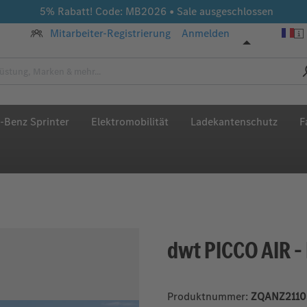
5% Rabatt! Code: MB2026 • Sale ausgeschlossen
Mitarbeiter-Registrierung
Anmelden
-Benz Sprinter
Elektromobilität
Ladekantenschutz
F
dwt PICCO AIR –
Produktnummer:
ZQANZ2110