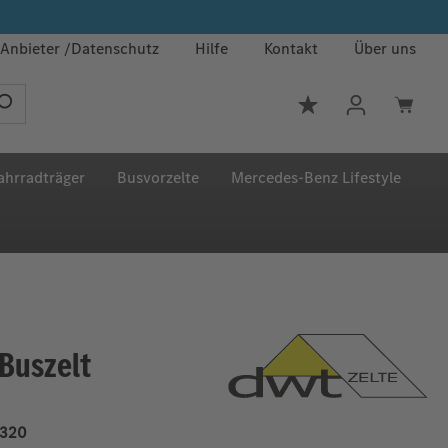
Anbieter
Datenschutz
Hilfe
Kontakt
Über uns
Du hast 0 Produkt
ahrradträger
Busvorzelte
Mercedes‑Benz Lifestyle
 Buszelt
320