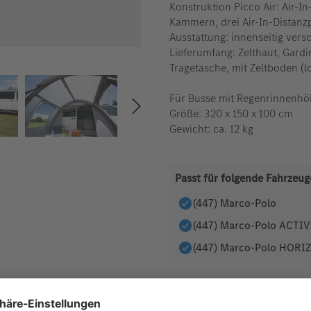
Konstruktion Picco Air: Air-
Kammern, drei Air-In-Distanzp
Ausstattung: innenseitig vers
Lieferumfang: Zelthaut, Gardi
Tragetasche, mit Zeltboden 
Für Busse mit Regenrinnenhö
Größe: 320 x 150 x 100 cm
Gewicht: ca. 12 kg
Passt für folgende Fahrzeug
(447) Marco-Polo
(447) Marco-Polo ACTI
(447) Marco-Polo HORI