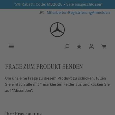
5% Rabatt! Code: MB2026 • Sale ausgeschlossen
Zum Hauptinhalt springen
Mitarbeiter-Registrierung
Anmelden
Du hast 0 Produkt
FRAGE ZUM PRODUKT SENDEN
Um uns eine Frage zu diesem Produkt zu schicken, füllen
Sie einfach alle mit * markierten Felder aus und klicken Sie
auf "Absenden".
Ihre Frage an uns