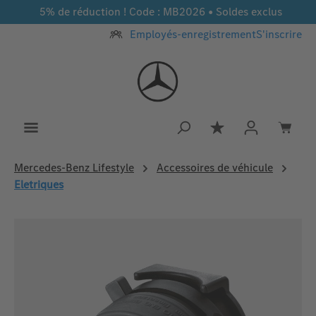
5% de réduction ! Code : MB2026 • Soldes exclus
Passer au contenu principal
Employés-enregistrement
S'inscrire
Vous avez 0 article
Mercedes‑Benz Lifestyle
Accessoires de véhicule
Eletriques
Ignorer la galerie d'images