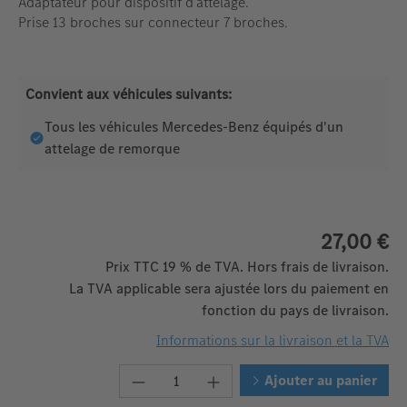
Adaptateur pour dispositif d'attelage.
Prise 13 broches sur connecteur 7 broches.
Convient aux véhicules suivants:
Tous les véhicules Mercedes-Benz équipés d'un
attelage de remorque
27,00 €
Prix TTC 19 % de TVA. Hors frais de livraison.
La TVA applicable sera ajustée lors du paiement en
fonction du pays de livraison.
Informations sur la livraison et la TVA
Quantité de produit : Entrez la q
Ajouter au panier