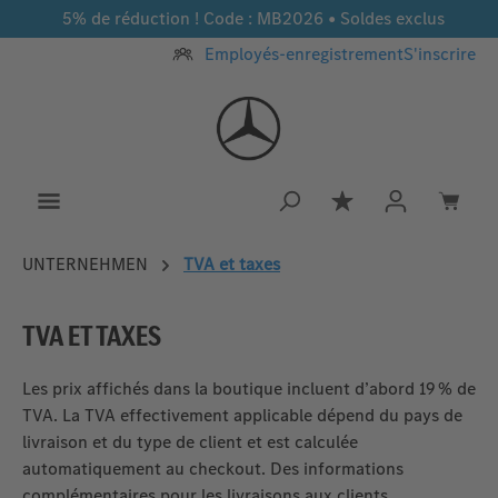
5% de réduction ! Code : MB2026 • Soldes exclus
Passer au contenu principal
Employés-enregistrement
S'inscrire
Vous avez 0 article
UNTERNEHMEN
TVA et taxes
TVA ET TAXES
Les prix affichés dans la boutique incluent d’abord 19 % de
TVA. La TVA effectivement applicable dépend du pays de
livraison et du type de client et est calculée
automatiquement au checkout. Des informations
complémentaires pour les livraisons aux clients