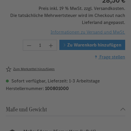
28,50 €
Preis inkl. 19 % MwSt. zzgl. Versandkosten.
Die tatsächliche Mehrwertsteuer wird im Checkout nach
Lieferland angepasst.
Informationen zu Versand und MwSt.
Produkt Anzahl: Gib den gewünschten W
Zu Warenkorb hinzufügen
Frage stellen
Zum Merkzettel hinzufügen
Sofort verfügbar, Lieferzeit: 1-3 Arbeitstage
Herstellernummer:
100801000
Maße und Gewicht