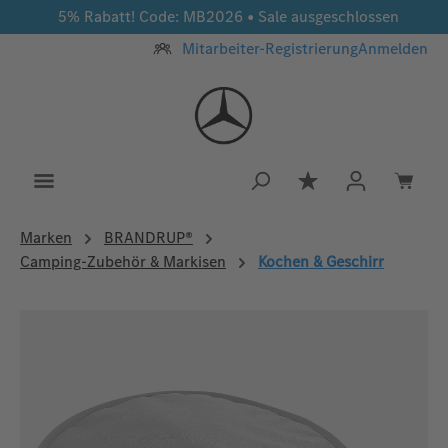
5% Rabatt! Code: MB2026 • Sale ausgeschlossen
Zum Hauptinhalt springen
Mitarbeiter-Registrierung
Anmelden
Du hast 0 Produkt
Marken
BRANDRUP®
Camping-Zubehör & Markisen
Kochen & Geschirr
Bildergalerie überspringen