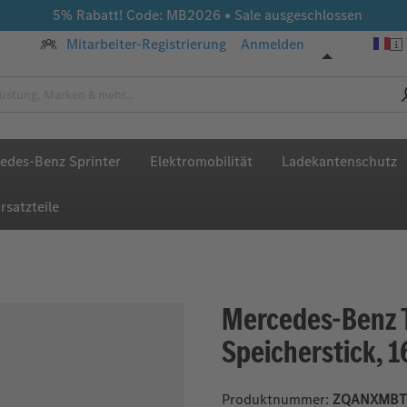
5% Rabatt! Code: MB2026 • Sale ausgeschlossen
Mitarbeiter-Registrierung
Anmelden
edes-Benz Sprinter
Elektromobilität
Ladekantenschutz
rsatzteile
Mercedes-Benz T
Speicherstick, 1
Produktnummer:
ZQANXMBT