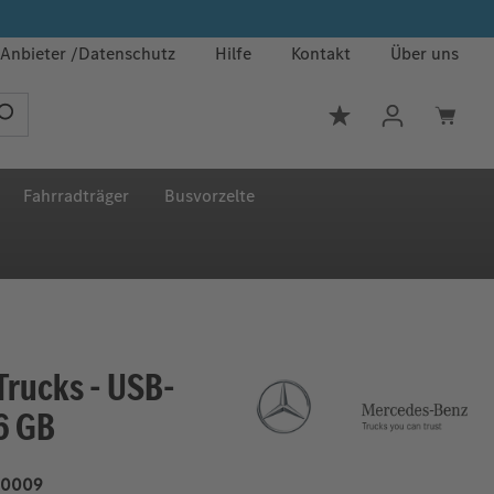
Anbieter
Datenschutz
Hilfe
Kontakt
Über uns
Du hast 0 Produkt
Fahrradträger
Busvorzelte
rucks - USB-
6 GB
0009