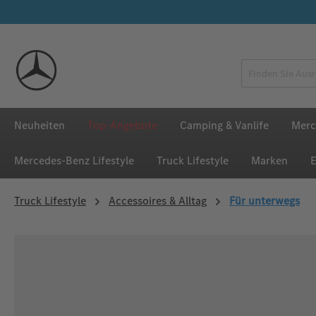
 Hauptinhalt springen
Zur Suche springen
Zur Hauptnavigation springen
Neuheiten
Top-Angebote
Camping & Vanlife
Merc
Mercedes‑Benz Lifestyle
Truck Lifestyle
Marken
E
Truck Lifestyle
Accessoires & Alltag
Für unterwegs
Bildergalerie überspringen