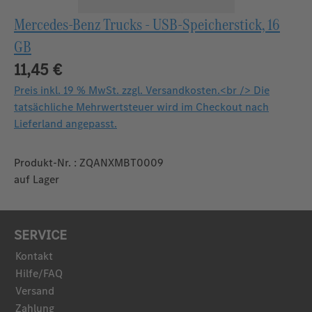
Mercedes-Benz Trucks - USB-Speicherstick, 16
GB
11,45 €
Preis inkl. 19 % MwSt. zzgl. Versandkosten.<br /> Die
tatsächliche Mehrwertsteuer wird im Checkout nach
Lieferland angepasst.
Produkt-Nr. : ZQANXMBT0009
auf Lager
SERVICE
Kontakt
Hilfe/FAQ
Versand
Zahlung