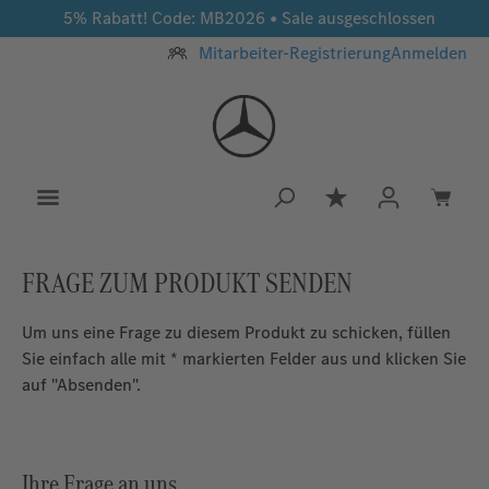
5% Rabatt! Code: MB2026 • Sale ausgeschlossen
Zum Hauptinhalt springen
Mitarbeiter-Registrierung
Anmelden
Du hast 0 Produkt
FRAGE ZUM PRODUKT SENDEN
Um uns eine Frage zu diesem Produkt zu schicken, füllen
Sie einfach alle mit * markierten Felder aus und klicken Sie
auf "Absenden".
Ihre Frage an uns