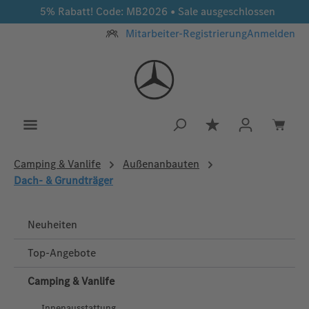
5% Rabatt! Code: MB2026 • Sale ausgeschlossen
Zum Hauptinhalt springen
Mitarbeiter-Registrierung
Anmelden
Du hast 0 Produkt
Camping & Vanlife
Außenanbauten
Dach- & Grundträger
Neuheiten
Top-Angebote
Camping & Vanlife
Innenausstattung