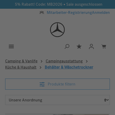
5% Rabatt! Code: MB2026 • Sale ausgeschlossen
Zum Hauptinhalt springen
Mitarbeiter-Registrierung
Anmelden
Du hast 0 Produkt
Camping & Vanlife
Campingausstattung
Küche & Haushalt
Behälter & Wäschetrockner
Produkte filtern