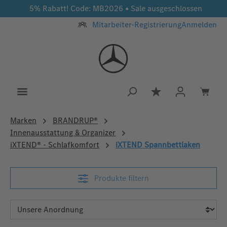
5% Rabatt! Code: MB2026 • Sale ausgeschlossen
Zum Hauptinhalt springen
Mitarbeiter-Registrierung
Anmelden
Du hast 0 Produkt
Marken
BRANDRUP®
Innenausstattung & Organizer
iXTEND® - Schlafkomfort
iXTEND Spannbettlaken
Produkte filtern