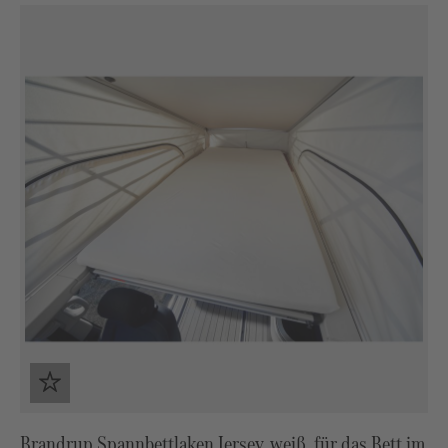
Brandrup Spannbettlaken Jersey, weiß, für das Bett im