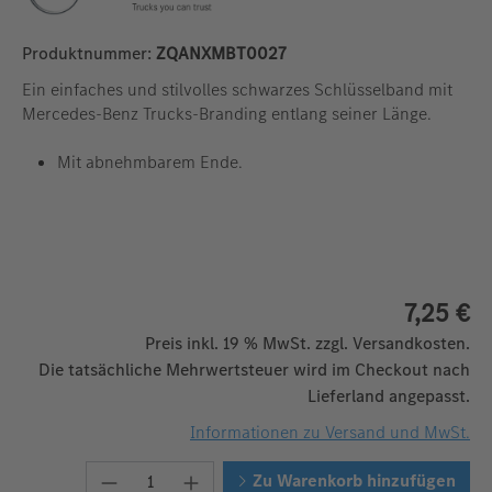
Produktnummer:
ZQANXMBT0027
Ein einfaches und stilvolles schwarzes Schlüsselband mit
Mercedes-Benz Trucks-Branding entlang seiner Länge.
Mit abnehmbarem Ende.
7,25 €
Preis inkl. 19 % MwSt. zzgl. Versandkosten.
Die tatsächliche Mehrwertsteuer wird im Checkout nach
Lieferland angepasst.
Informationen zu Versand und MwSt.
Produkt Anzahl: Gib den gewünschten W
Zu Warenkorb hinzufügen