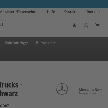
Anbieter
Datenschutz
Hilfe
Kontakt
Über uns
Du hast 0 Produkt
Fahrradträger
Busvorzelte
rucks -
chwarz
0087