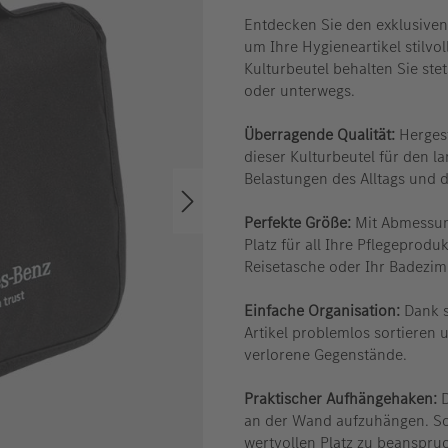
Entdecken Sie den exklusiven
um Ihre Hygieneartikel stilvo
Kulturbeutel behalten Sie ste
oder unterwegs.
Überragende Qualität:
Hergest
dieser Kulturbeutel für den l
Belastungen des Alltags und 
Perfekte Größe:
Mit Abmessun
Platz für all Ihre Pflegeproduk
Reisetasche oder Ihr Badezim
Einfache Organisation:
Dank s
Artikel problemlos sortieren 
verlorene Gegenstände.
Praktischer Aufhängehaken:
D
an der Wand aufzuhängen. So 
wertvollen Platz zu beanspru