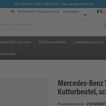
5% Rabatt! Code: MB2026 • Sale ausgeschlossen
Mitarbeiter-Registrierung
Anmelden
edes-Benz Sprinter
Elektromobilität
Ladekantenschutz
rsatzteile
Mercedes-Benz T
Kulturbeutel, s
Produktnummer:
ZQANXMBT