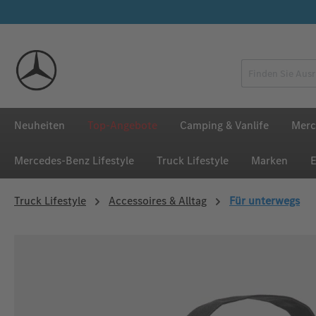
 Hauptinhalt springen
Zur Suche springen
Zur Hauptnavigation springen
Neuheiten
Top-Angebote
Camping & Vanlife
Merc
Mercedes‑Benz Lifestyle
Truck Lifestyle
Marken
E
Truck Lifestyle
Accessoires & Alltag
Für unterwegs
Bildergalerie überspringen