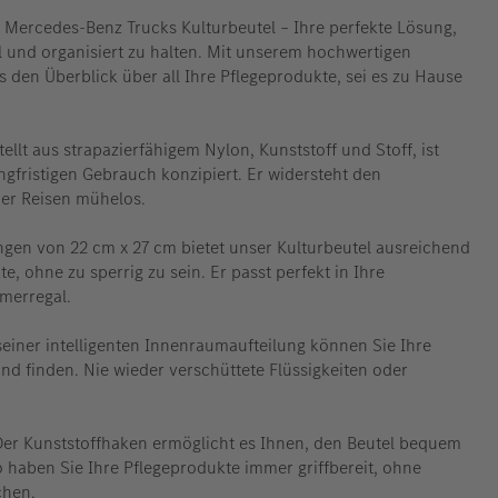
 Mercedes-Benz Trucks Kulturbeutel – Ihre perfekte Lösung,
ll und organisiert zu halten. Mit unserem hochwertigen
ts den Überblick über all Ihre Pflegeprodukte, sei es zu Hause
ellt aus strapazierfähigem Nylon, Kunststoff und Stoff, ist
angfristigen Gebrauch konzipiert. Er widersteht den
der Reisen mühelos.
gen von 22 cm x 27 cm bietet unser Kulturbeutel ausreichend
te, ohne zu sperrig zu sein. Er passt perfekt in Ihre
merregal.
einer intelligenten Innenraumaufteilung können Sie Ihre
und finden. Nie wieder verschüttete Flüssigkeiten oder
er Kunststoffhaken ermöglicht es Ihnen, den Beutel bequem
haben Sie Ihre Pflegeprodukte immer griffbereit, ohne
chen.