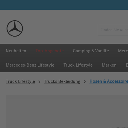
 Hauptinhalt springen
Zur Suche springen
Zur Hauptnavigation springen
Neuheiten
Top-Angebote
Camping & Vanlife
Merc
Mercedes‑Benz Lifestyle
Truck Lifestyle
Marken
E
Truck Lifestyle
Trucks Bekleidung
Hosen & Accessoir
Bildergalerie überspringen