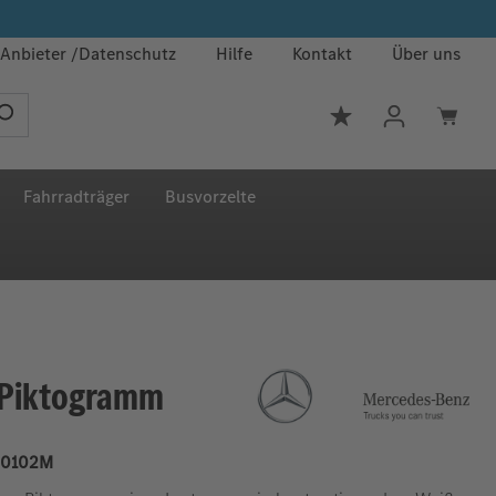
Anbieter
Datenschutz
Hilfe
Kontakt
Über uns
Du hast 0 Produkt
Fahrradträger
Busvorzelte
 Piktogramm
0102M