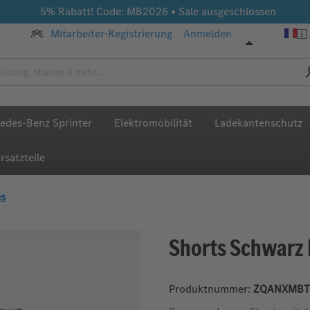
5% Rabatt! Code: MB2026 • Sale ausgeschlossen
Mitarbeiter-Registrierung
Anmelden
edes-Benz Sprinter
Elektromobilität
Ladekantenschutz
rsatzteile
es
Shorts Schwarz
Produktnummer:
ZQANXMBT