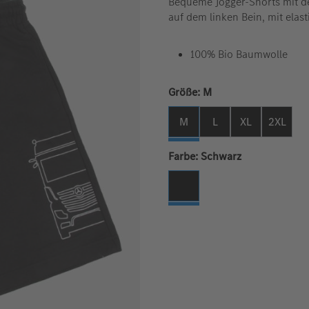
Bequeme Jogger-Shorts mit d
auf dem linken Bein, mit ela
100% Bio Baumwolle
auswählen
Größe:
M
M
L
XL
2XL
auswählen
Farbe:
Schwarz
Schwarz