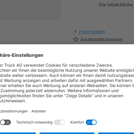
Die tatsächliche
Frage stellen
Zum Merkzettel hinzufügen
Herstellernummer:
MBT0102