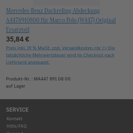
Mercedes‑Benz Dachreling‑Abdeckung
A4478910800 für Marco Polo (W447) Original
Ersatzteil
35,84 €
Preis inkl. 19 % MwSt. zzgl. Versandkosten.<br /> Die
tatsächliche Mehrwertsteuer wird im Checkout nach
Lieferland angepasst.
Produkt-Nr. : MA447 891 08 00
auf Lager
SERVICE
Kontakt
Hilfe/FAQ