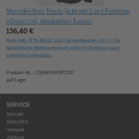
Mercedes-Benz Trucks Jacke mit 2-in-1-Funktion,
schwarz/rot, abnehmbare Kapuze
136,40 €
Preis inkl. 19 % MwSt. zzgl. Versandkosten.<br /> Die
tatsächliche Mehrwertsteuer wird im Checkout nach
Lieferland angepasst.
Produkt-Nr. : ZQANXV67871237
auf Lager
SERVICE
Kontakt
Hilfe/FAQ
Versand
Zahlung