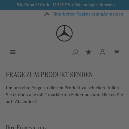
5% Rabatt! Code: MB2026 • Sale ausgeschlossen
Zum Hauptinhalt springen
Mitarbeiter-Registrierung
Anmelden
Du hast 0 Produkt
FRAGE ZUM PRODUKT SENDEN
Um uns eine Frage zu diesem Produkt zu schicken, füllen
Sie einfach alle mit * markierten Felder aus und klicken Sie
auf "Absenden".
Ihre Frage an uns