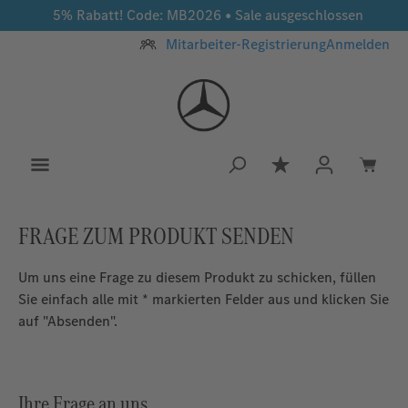
5% Rabatt! Code: MB2026 • Sale ausgeschlossen
Zum Hauptinhalt springen
Mitarbeiter-Registrierung
Anmelden
Du hast 0 Produkt
FRAGE ZUM PRODUKT SENDEN
Um uns eine Frage zu diesem Produkt zu schicken, füllen
Sie einfach alle mit * markierten Felder aus und klicken Sie
auf "Absenden".
Ihre Frage an uns