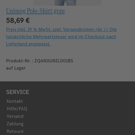
Unimog Polo-Shirt grau
58,69 €
Preis inkl. 19 % MwSt. zzgl. Versandkosten.<br /> Die
tatsächliche Mehrwertsteuer wird im Checkout nach
Lieferland angepasst.
Produkt-Nr. : ZQANXUNIL0018S
auf Lager
SERVICE
Kontakt
Hilfe/FAQ
Versand
Zahlung
Retoure