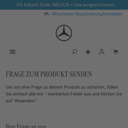
5% Rabatt! Code: MB2026 • Sale ausgeschlossen
Zum Hauptinhalt springen
Mitarbeiter-Registrierung
Anmelden
Du hast 0 Produkt
FRAGE ZUM PRODUKT SENDEN
Um uns eine Frage zu diesem Produkt zu schicken, füllen
Sie einfach alle mit * markierten Felder aus und klicken Sie
auf "Absenden".
Ihre Frage an uns