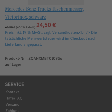
Mercedes-Benz Trucks Taschenmesser,
Victorinox, schwarz
24,50 €
40,90 €
(40.1% Rabatt)
Preis inkl. 19 % MwSt. zzgl. Versandkosten.<br /> Die
tatsächliche Mehrwertsteuer wird im Checkout nach
Lieferland angepasst.
Produkt-Nr. : ZQANXMBT0109So
auf Lager
SERVICE
Kontakt
Hilfe/FAQ
Versand
Zahlung