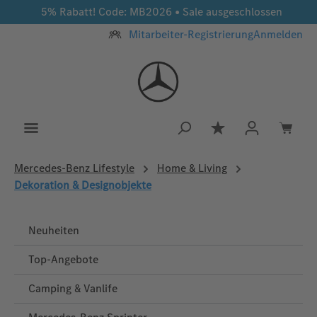
5% Rabatt! Code: MB2026 • Sale ausgeschlossen
Zum Hauptinhalt springen
Mitarbeiter-Registrierung
Anmelden
Du hast 0 Produkt
Mercedes‑Benz Lifestyle
Home & Living
Dekoration & Designobjekte
Neuheiten
Top-Angebote
Camping & Vanlife