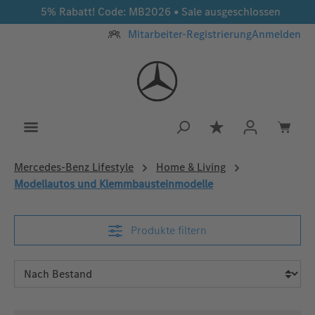
5% Rabatt! Code: MB2026 • Sale ausgeschlossen
Zum Hauptinhalt springen
Mitarbeiter-Registrierung
Anmelden
Du hast 0 Produkt
Mercedes‑Benz Lifestyle
Home & Living
Modellautos und Klemmbausteinmodelle
Produkte filtern