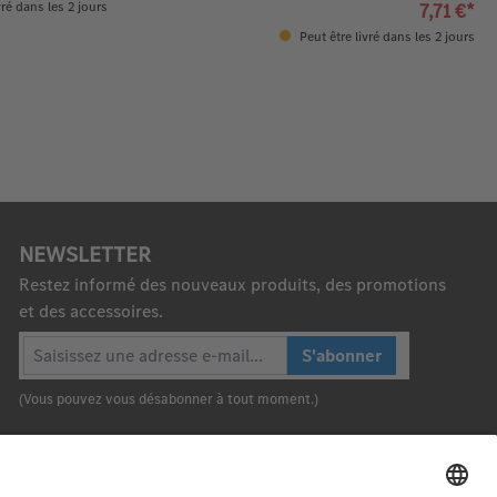
vré dans les 2 jours
7,71 €*
Peut être livré dans les 2 jours
NEWSLETTER
Restez informé des nouveaux produits, des promotions
et des accessoires.
S'abonner
(Vous pouvez vous désabonner à tout moment.)