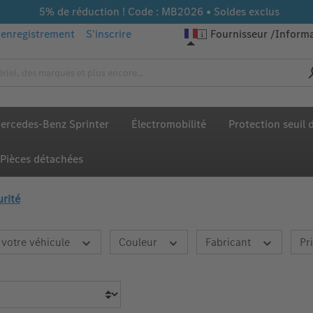
5% de réduction ! Code : MB2026 • Soldes exclus
enregistrement
S'inscrire
Fournisseur
Informa
ercedes-Benz Sprinter
Électromobilité
Protection seuil
Pièces détachées
rité
 votre véhicule
Couleur
Fabricant
Pr