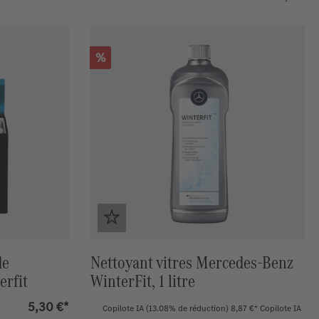
Réduction
%
de
Nettoyant vitres Mercedes-Benz
rfit
WinterFit, 1 litre
5,30 €*
Copilote IA
(13.08% de réduction)
8,87 €*
Copilote IA