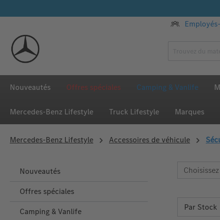
ser au contenu principal
Passer à la recherche
Passer à la navigation principale
Employés-
Nouveautés
Offres spéciales
Camping & Vanlife
M
Mercedes‑Benz Lifestyle
Truck Lifestyle
Marques
Mercedes‑Benz Lifestyle
Accessoires de véhicule
Sécu
Choisissez
Nouveautés
Offres spéciales
Camping & Vanlife