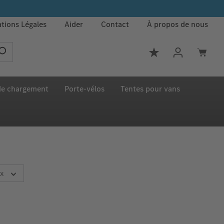
tions Légales
Aider
Contact
À propos de nous
Vous avez 0 article
 de chargement
Porte‑vélos
Tentes pour vans
ix